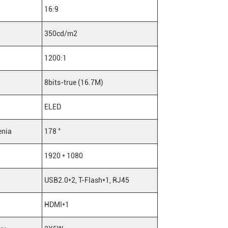
16:9
350cd/m2
1200:1
8bits-true (16.7M)
ELED
enia
178 °
1920 * 1080
USB2.0*2, T-Flash*1, RJ45
HDMI*1