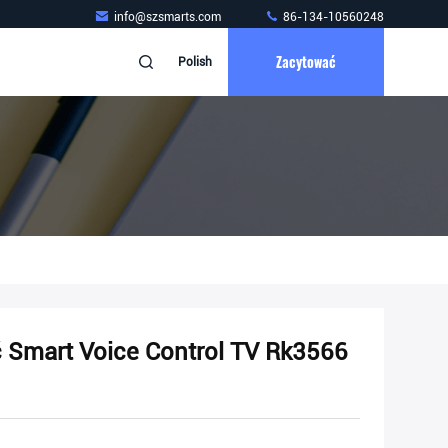
info@szsmarts.com
86-134-10560248
Zacytować
Polish
 Smart Voice Control TV Rk3566