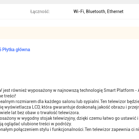
Łączność:
Wi-Fi, Bluetooth, Ethernet
6 Płytka główna
 jest również wyposażony w najnowszą technologię Smart Platform - An
e treści!
idealnym rozmiarem dla każdego salonu lub sypialni.Ten telewizor będzi
ę wyświetlacza LCD, która gwarantuje doskonałą jakość obrazu i przej
wiele lat bez obaw o trwałość telewizora.
yposażony w wygodny stojak telewizyjny, dzięki czemu łatwo go ustawić
ją oglądać ulubione treści w podróży.
onałym połączeniem stylu i funkcjonalności.Ten telewizor zapewnia ci n