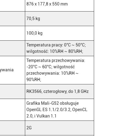
876 x 177,8 x 550 mm
70,5 kg
100,0 kg
Temperatura pracy: 0°C ~ 50°C;
wilgotność: 10%RH ~ 80%RH;
Temperatura przechowywania:
-20°C ~ 60°C; wilgotność
wywania
przechowywania: 10%RH ~
90%RH;
RK3566, czterogłowy, do 1,8 GHz
Grafika Mali-G52 obsługuje
OpenGL ES 1.1/2.0/3.2, OpenCL
2.0, i Vulkan 1.1
2G