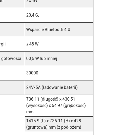
ku
2X5W
20,4 G,
Wsparcie Bluetooth 4.0
gii
≤ 45 W
e gotowości
00,5 W lub mniej
30000
24V/5A (ładowanie baterii)
736.11 (długość) x 430,51
(wysokość) x 54,97 (grębokość)
mm
1415.9 (L) x 736.11 (H) x 428
(gruntowa) mm (z podłożem)