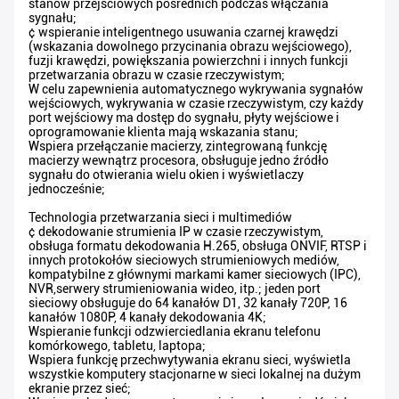
stanów przejściowych pośrednich podczas włączania
sygnału;
¢ wspieranie inteligentnego usuwania czarnej krawędzi
(wskazania dowolnego przycinania obrazu wejściowego),
fuzji krawędzi, powiększania powierzchni i innych funkcji
przetwarzania obrazu w czasie rzeczywistym;
W celu zapewnienia automatycznego wykrywania sygnałów
wejściowych, wykrywania w czasie rzeczywistym, czy każdy
port wejściowy ma dostęp do sygnału, płyty wejściowe i
oprogramowanie klienta mają wskazania stanu;
Wspiera przełączanie macierzy, zintegrowaną funkcję
macierzy wewnątrz procesora, obsługuje jedno źródło
sygnału do otwierania wielu okien i wyświetlaczy
jednocześnie;
Technologia przetwarzania sieci i multimediów
¢ dekodowanie strumienia IP w czasie rzeczywistym,
obsługa formatu dekodowania H.265, obsługa ONVIF, RTSP i
innych protokołów sieciowych strumieniowych mediów,
kompatybilne z głównymi markami kamer sieciowych (IPC),
NVR,serwery strumieniowania wideo, itp.; jeden port
sieciowy obsługuje do 64 kanałów D1, 32 kanały 720P, 16
kanałów 1080P, 4 kanały dekodowania 4K;
Wspieranie funkcji odzwierciedlania ekranu telefonu
komórkowego, tabletu, laptopa;
Wspiera funkcję przechwytywania ekranu sieci, wyświetla
wszystkie komputery stacjonarne w sieci lokalnej na dużym
ekranie przez sieć;