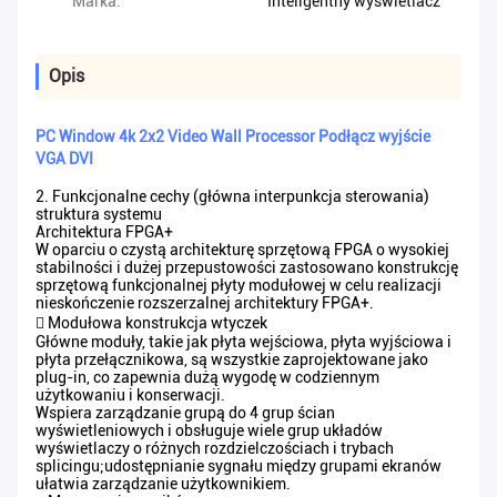
Marka:
Inteligentny wyświetlacz
Opis
PC Window 4k 2x2 Video Wall Processor Podłącz wyjście
VGA DVI
2. Funkcjonalne cechy (główna interpunkcja sterowania)
struktura systemu
Architektura FPGA+
W oparciu o czystą architekturę sprzętową FPGA o wysokiej
stabilności i dużej przepustowości zastosowano konstrukcję
sprzętową funkcjonalnej płyty modułowej w celu realizacji
nieskończenie rozszerzalnej architektury FPGA+.
 Modułowa konstrukcja wtyczek
Główne moduły, takie jak płyta wejściowa, płyta wyjściowa i
płyta przełącznikowa, są wszystkie zaprojektowane jako
plug-in, co zapewnia dużą wygodę w codziennym
użytkowaniu i konserwacji.
Wspiera zarządzanie grupą do 4 grup ścian
wyświetleniowych i obsługuje wiele grup układów
wyświetlaczy o różnych rozdzielczościach i trybach
splicingu;udostępnianie sygnału między grupami ekranów
ułatwia zarządzanie użytkownikiem.