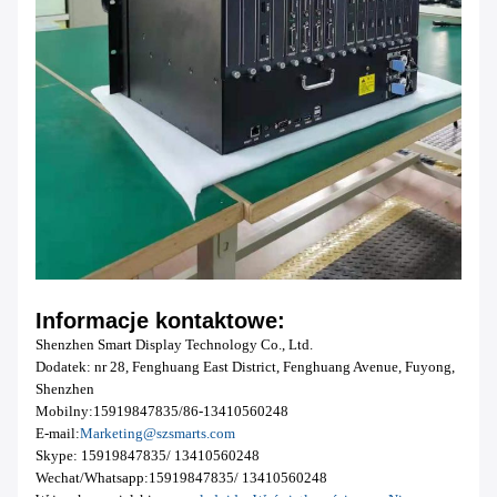
Informacje kontaktowe:
Shenzhen Smart Display Technology Co., Ltd.
Dodatek: nr 28, Fenghuang East District, Fenghuang Avenue, Fuyong,
Shenzhen
Mobilny:
15919847835/
86-13410560248
E-mail:
Marketing@szsmarts.com
Skype: 15919847835/ 13410560248
Wechat/Whatsapp:
15919847835/
13410560248