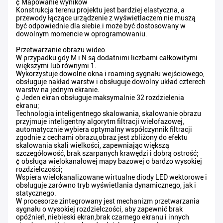
¢ Mapowanie wyników
Konstrukcja terenu projektu jest bardziej elastyczna, a
przewody łączące urządzenie z wyświetlaczem nie muszą
być odpowiednie dla siebie.i może być dostosowany w
dowolnym momencie w oprogramowaniu.
Przetwarzanie obrazu wideo
W przypadku gdy M i N są dodatnimi liczbami całkowitymi
większymi lub równymi 1.
Wykorzystuje dowolne okna i roaming sygnału wejściowego,
obsługuje nakład warstw i obsługuje dowolny układ czterech
warstw na jednym ekranie.
¢ Jeden ekran obsługuje maksymalnie 32 rozdzielenia
ekranu;
Technologia inteligentnego skalowania, skalowanie obrazu
przyjmuje inteligentny algorytm filtracji wielofazowej,
automatycznie wybiera optymalny współczynnik filtracji
zgodnie z cechami obrazu,obraz jest zbliżony do efektu
skalowania skali wielkości, zapewniając większą
szczegółowość, brak szarpanych krawędzi i dobrą ostrość;
¢ obsługa wielokanałowej mapy bazowej o bardzo wysokiej
rozdzielczości;
Wspiera wielokanalizowane wirtualne diody LED wektorowe i
obsługuje zarówno tryb wyświetlania dynamicznego, jak i
statycznego.
W procesorze zintegrowany jest mechanizm przetwarzania
sygnału o wysokiej rozdzielczości, aby zapewnić brak
opóźnień, niebieski ekran,brak czarnego ekranu i innych