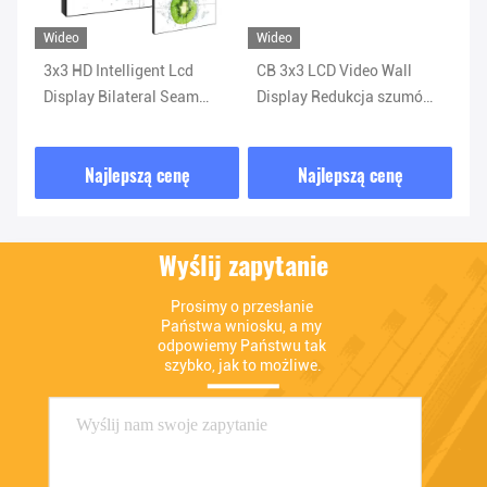
Wideo
Wideo
Wi
3x3 HD Intelligent Lcd
CB 3x3 LCD Video Wall
RO
Display Bilateral Seam
Display Redukcja szumów
re
1.7mm 49'' Lcd Advertising
3D Ściana wideo 4k
śc
Board
st
Najlepszą cenę
Najlepszą cenę
Wyślij zapytanie
Prosimy o przesłanie 
Państwa wniosku, a my 
odpowiemy Państwu tak 
szybko, jak to możliwe.