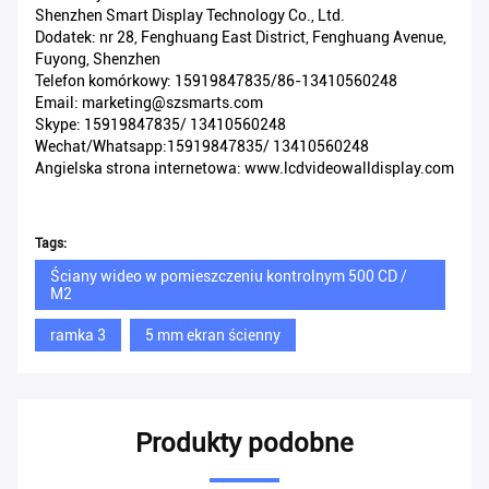
Shenzhen Smart Display Technology Co., Ltd.
Dodatek: nr 28, Fenghuang East District, Fenghuang Avenue,
Fuyong, Shenzhen
Telefon komórkowy: 15919847835/86-13410560248
Email: marketing@szsmarts.com
Skype: 15919847835/ 13410560248
Wechat/Whatsapp:15919847835/ 13410560248
Angielska strona internetowa: www.lcdvideowalldisplay.com
Tags:
Ściany wideo w pomieszczeniu kontrolnym 500 CD /
M2
ramka 3
5 mm ekran ścienny
Produkty podobne