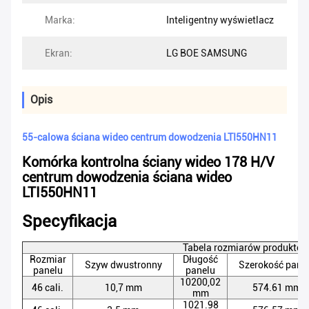
Marka:
Inteligentny wyświetlacz
Ekran:
LG BOE SAMSUNG
Opis
55-calowa ściana wideo centrum dowodzenia LTI550HN11
Komórka kontrolna ściany wideo 178 H/V
centrum dowodzenia ściana wideo
LTI550HN11
Specyfikacja
Tabela rozmiarów produktó
Rozmiar
Długość
Szyw dwustronny
Szerokość pane
panelu
panelu
10200,02
46 cali.
10,7 mm
574.61 mm
mm
1021.98