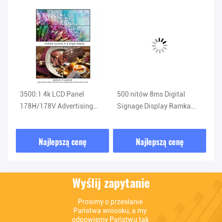
3500:1 4k LCD Panel
500 nitów 8ms Digital
19
178H/178V Advertising
Signage Display Ramka
Vi
rs
Embedded video wall
Wideo ze stojakiem
Wa
podłogowym 3,5 mm
Najlepszą cenę
Najlepszą cenę
Wyślij zapytanie
Prosimy o przesłanie 
Państwa wniosku, a my 
odpowiemy Państwu tak 