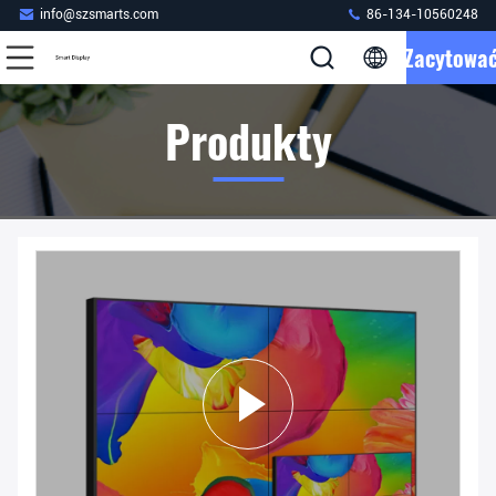
info@szsmarts.com
86-134-10560248
Zacytowa
Produkty