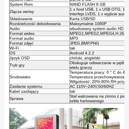
System Rom
NAND FLASH 8 GB
1 x host USB, 1 x USB OTG, 1 x p
Złącza we/wy
interfejs LVDS, 1 x wyjście audio
Składowanie
Karta USB/SD
Rozdzielczość dekodowania
Maksymalnie 1080P
Audio
wbudowany system audio HD aud
Format wideo
MPEG1,MPEG2,MPEG4,H.264
Format audio
MP3
Format zdjęć
JPEG,BMP,PNG
Wi-Fi
tak
OS
Android 4.2.2
Język OSD
chiński, angielski
Obsługuje odtwarzanie w pętli, o
Tryb gry
wielu graczy
Temperatura pracy: 0 ° C do 40 
Środowisko
Temperatura przechowywania: od
Wilgotność: 20%-80% RH przy 4
Zasilanie systemu
AC 110V~240V,50/60HZ
Kabel zasilający
tak
Stal walcowana na zimno z powł
Sprawa
szkła hartowanego