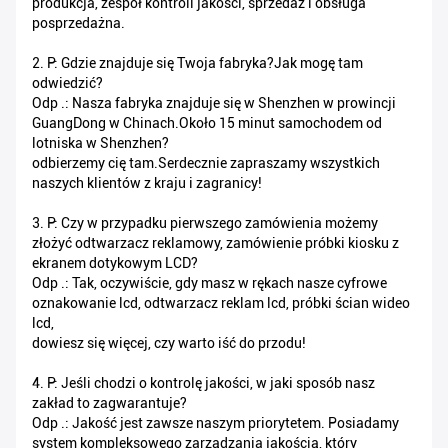
produkcja, zespół kontroli jakości, sprzedaż i obsługa
posprzedażna.
2. P: Gdzie znajduje się Twoja fabryka?Jak mogę tam
odwiedzić?
Odp .: Nasza fabryka znajduje się w Shenzhen w prowincji
GuangDong w Chinach.Około 15 minut samochodem od
lotniska w Shenzhen?
odbierzemy cię tam.Serdecznie zapraszamy wszystkich
naszych klientów z kraju i zagranicy!
3. P: Czy w przypadku pierwszego zamówienia możemy
złożyć odtwarzacz reklamowy, zamówienie próbki kiosku z
ekranem dotykowym LCD?
Odp .: Tak, oczywiście, gdy masz w rękach nasze cyfrowe
oznakowanie lcd, odtwarzacz reklam lcd, próbki ścian wideo
lcd,
dowiesz się więcej, czy warto iść do przodu!
4. P: Jeśli chodzi o kontrolę jakości, w jaki sposób nasz
zakład to zagwarantuje?
Odp .: Jakość jest zawsze naszym priorytetem. Posiadamy
system kompleksowego zarządzania jakością, który