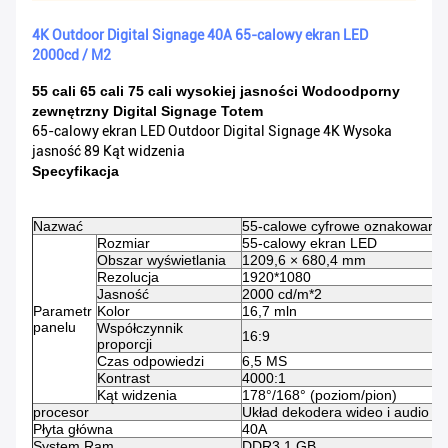
4K Outdoor Digital Signage 40A 65-calowy ekran LED
2000cd / M2
55 cali 65 cali 75 cali wysokiej jasności Wodoodporny
zewnętrzny Digital Signage Totem
65-calowy ekran LED Outdoor Digital Signage 4K Wysoka
jasność 89 Kąt widzenia
Specyfikacja
Nazwać
55-calowe cyfrowe oznakowanie
Rozmiar
55-calowy ekran LED
Obszar wyświetlania
1209,6 × 680,4 mm
Rezolucja
1920*1080
Jasność
2000 cd/m*2
Parametr
Kolor
16,7 mln
panelu
Współczynnik
16:9
proporcji
Czas odpowiedzi
6,5 MS
Kontrast
4000:1
Kąt widzenia
178°/168° (poziom/pion)
procesor
Układ dekodera wideo i audio H
Płyta główna
40A
System Ram
DDR3 1 GB