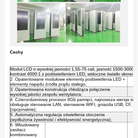
Cechy
Moduł LCD o wysokiej jasności 1,55-75 cali, jasność 1500-3000 n
kontrast 4000:1 z podświetleniem LED, widoczne światło słonecz
2 .Opatentowane modułowe elementy podświetlenia LED +
elementy napędu źródła prądu stałego;
3 .Opatentowana konstrukcja chłodząca połączenie
wysokiej jakości zespołu wentylatora;
4 .Czterordzeniowy procesor 8Gb pamięci, najnowsza wersja sie
obsługuje sterowanie LAN, sterowanie WIFI, gniazda USB, CF, S
(opcjonalnie);
5 .Automatyczna regulacja oświetlenia otoczenia
(wydłużona żywotność i efektywność energetyczna);
6 .Wbudowany
zasilacz
kombinowany