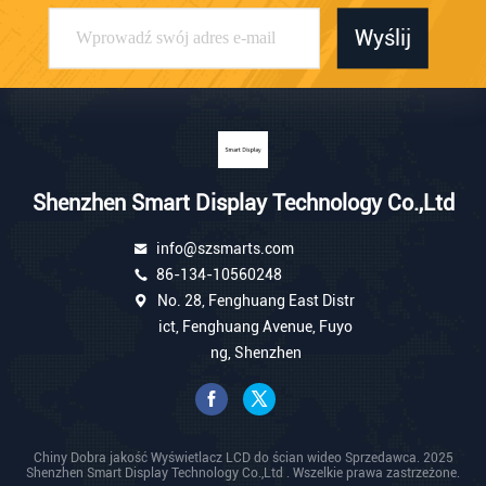
Wyślij
Shenzhen Smart Display Technology Co.,Ltd
info@szsmarts.com
86-134-10560248
No. 28, Fenghuang East Distr
ict, Fenghuang Avenue, Fuyo
ng, Shenzhen
Chiny Dobra jakość Wyświetlacz LCD do ścian wideo Sprzedawca. 2025
Shenzhen Smart Display Technology Co.,Ltd . Wszelkie prawa zastrzeżone.