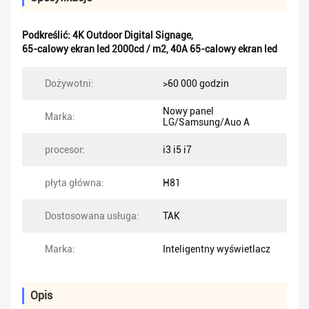
Podkreślić:
4K Outdoor Digital Signage
,
65-calowy ekran led 2000cd / m2
,
40A 65-calowy ekran led
Dożywotni:
>60 000 godzin
Nowy panel
Marka:
LG/Samsung/Auo A
procesor:
i3 i5 i7
płyta główna:
H81
Dostosowana usługa:
TAK
Marka:
Inteligentny wyświetlacz
Opis