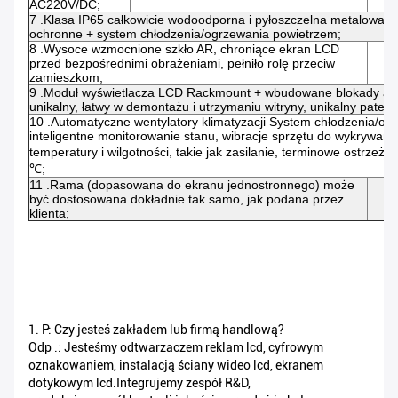
AC220V/DC;
7 .Klasa IP65 całkowicie wodoodporna i pyłoszczelna metalowa 
ochronne + system chłodzenia/ogrzewania powietrzem;
8 .Wysoce wzmocnione szkło AR, chroniące ekran LCD
przed bezpośrednimi obrażeniami, pełniło rolę przeciw
zamieszkom;
9 .Moduł wyświetlacza LCD Rackmount + wbudowane blokady an
unikalny, łatwy w demontażu i utrzymaniu witryny, unikalny patent
10 .Automatyczne wentylatory klimatyzacji System chłodzenia/og
inteligentne monitorowanie stanu, wibracje sprzętu do wykrywani
temperatury i wilgotności, takie jak zasilanie, terminowe ostrzeże
℃;
11 .Rama (dopasowana do ekranu jednostronnego) może
być dostosowana dokładnie tak samo, jak podana przez
klienta;
1. P: Czy jesteś zakładem lub firmą handlową?
Odp .: Jesteśmy odtwarzaczem reklam lcd, cyfrowym
oznakowaniem, instalacją ściany wideo lcd, ekranem
dotykowym lcd.Integrujemy zespół R&D,