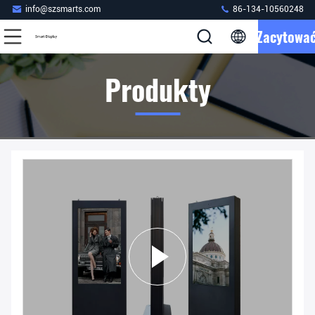
info@szsmarts.com
86-134-10560248
Zacytowa
Produkty